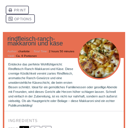
rindfleisch-ranch-
makkaroni und käse
Author:
charlotte
Total Time:
2 hours 50 minutes
Yield:
Ca. 6 Portionen
Entdecke das perfekte Wohlfühlgericht:
Rindfleisch-Ranch-Makkaroni und Käse. Diese
cremige Köstlichkeit vereint zartes Rindfleisch,
aromatische Ranch-Gewürze und eine
unwiderstehliche Käseschicht, die beim ersten
Bissen schmilzt. Ideal für ein gemütliches Familienessen oder gesellige Abende
mit Freunden, wird dieses Gericht alle Herzen höher schlagen lassen. Schnell
und einfach in der Zubereitung, ist es nicht nur nahrhaft, sondern auch äußerst
vielseitig. Ob als Hauptgericht oder Beilage – diese Makkaroni sind ein echter
Publikumsliebling!
INGREDIENTS