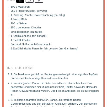
SCALE
1x
2x
3x
300 g
Makkaroni
250 g
Rinderbrustfilet, gewürfelt
1
Packung Ranch-Gewürzmischung (ca.
30 g
)
1
Tasse Milch
200
ml Sahne
150 g
geriebener Cheddar
50 g
geriebener Mozzarella
1
Knoblauchzehe, fein gehackt
1
Esslöffel Butter
Salz und Pfeffer nach Geschmack
2
Esslöffel frische Petersilie, fein gehackt (zur Garnierung)
INSTRUCTIONS
1. Die Makkaroni gemäß der Packungsanweisung in einem großen Topf mit
Salzwasser kochen, abgießen und beiseitestellen.
2. In einer großen Pfanne die Butter bei mittlerer Hitze schmelzen. Das
gewürfelte Rindfleisch hinzufügen und mit Salz, Pfeffer sowie der Hälfte der
Ranch-Gewürzmischung würzen. Das Fleisch anbraten, bis es durchgegart
ist.
3. In einem separaten Topf Milch, Sahne, die restliche Ranch-
Gewürzmischung und den gehackten Knoblauch erhitzen. Den geriebenen