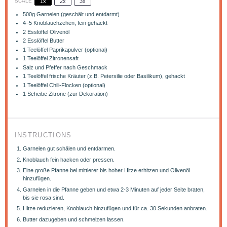
SCALE
1x
2x
3x
500g
Garnelen (geschält und entdarmt)
4
–
5
Knoblauchzehen, fein gehackt
2
Esslöffel Olivenöl
2
Esslöffel Butter
1
Teelöffel Paprikapulver (optional)
1
Teelöffel Zitronensaft
Salz und Pfeffer nach Geschmack
1
Teelöffel frische Kräuter (z.B. Petersilie oder Basilikum), gehackt
1
Teelöffel Chili-Flocken (optional)
1
Scheibe Zitrone (zur Dekoration)
INSTRUCTIONS
Garnelen gut schälen und entdarmen.
Knoblauch fein hacken oder pressen.
Eine große Pfanne bei mittlerer bis hoher Hitze erhitzen und Olivenöl
hinzufügen.
Garnelen in die Pfanne geben und etwa 2-3 Minuten auf jeder Seite braten,
bis sie rosa sind.
Hitze reduzieren, Knoblauch hinzufügen und für ca. 30 Sekunden anbraten.
Butter dazugeben und schmelzen lassen.