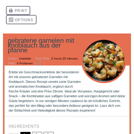
gebratene garnelen mit
knoblauch aus der
pfanne
Author:
charlotte
Total Time:
2 hours 20 minutes
1
x
Yield:
4
Portionen
Erlebe ein Geschmackserlebnis der besonderen
Art mit unseren gebratenen Garnelen mit
Knoblauch. Dieses Rezept vereint zarte Garnelen
und aromatischen Knoblauch, ergänzt durch
frische Kräuter und eine Prise Zitrone. Ideal als Vorspeise, Hauptgericht oder
Snack – die Kombination aus saftigen Garnelen und würzigen Aromen wird deine
Gäste begeistern. In nur wenigen Minuten zauberst du ein köstliches Gericht,
das perfekt für den Alltag oder besondere Anlässe geeignet ist. Lass dich von
der Einfachheit und Vielseitigkeit dieses Rezepts inspirieren!
INGREDIENTS